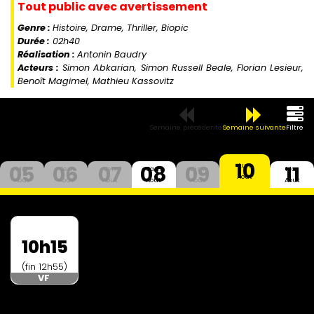
Tout public avec avertissement
Genre :
Histoire, Drame, Thriller, Biopic
Durée :
02h40
Réalisation :
Antonin Baudry
Acteurs :
Simon Abkarian, Simon Russell Beale, Florian Lesieur,
Benoît Magimel, Mathieu Kassovitz
Semaine précédente
Semaine suivante
Filtre
10
05
06
07
08
09
11
Lun
Mer
Jeu
Ven
Sam
Dim
Mar
Aout
Aout
Aout
Aout
Aout
Aout
Aout
10h15
(fin 12h55)
VF