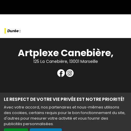
Durée :
Artplexe Canebière,
125 La Canebière, 13001 Marseille
Contact Cinéma
|
Mentions légales
|
Confidentialité et
LE RESPECT DE VOTRE VIE PRIVÉE EST NOTRE PRIORITÉ!
cookies
|
Avec votre accord, nos partenaires et nous-mêmes utilisons
des cookies, certains requis pour le bon fonctionnement du site,
d'autres pour mesurer votre activité et vous fournir des
publicités personnalisées.
Haut de page